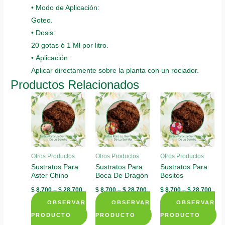
• Modo de Aplicación:
Goteo.
• Dosis:
20 gotas ó 1 Ml por litro.
• Aplicación:
Aplicar directamente sobre la planta con un rociador.
Productos Relacionados
Otros Productos
Otros Productos
Otros Productos
Sustratos Para
Sustratos Para
Sustratos Para
Aster Chino
Boca De Dragón
Besitos
$
8.700
–
$
28.700
$
8.700
–
$
28.700
$
8.700
–
$
28.700
OBSERVAR
OBSERVAR
OBSERVAR
PRODUCTO
PRODUCTO
PRODUCTO