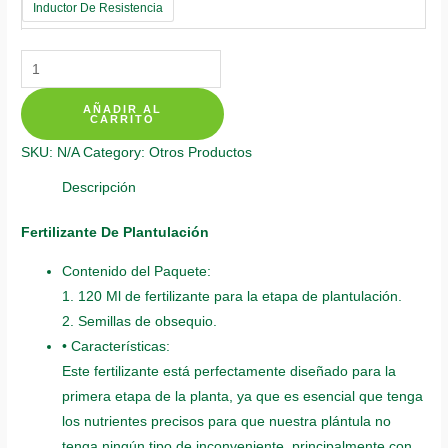
Inductor De Resistencia
Fertilizantes
Individuales
AÑADIR AL
Para
CARRITO
Zanahoria
SKU:
N/A
Category:
Otros Productos
De
Colores
Descripción
quantity
Fertilizante De Plantulación
Contenido del Paquete:
1. 120 Ml de fertilizante para la etapa de plantulación.
2. Semillas de obsequio.
• Características:
Este fertilizante está perfectamente diseñado para la
primera etapa de la planta, ya que es esencial que tenga
los nutrientes precisos para que nuestra plántula no
tenga ningún tipo de inconveniente, principalmente con