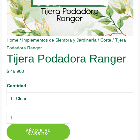
Home
/
Implementos de Siembra y Jardinería
/
Corte
/ Tijera
Podadora Ranger
Tijera Podadora Ranger
$
46.900
Cantidad
Clear
1
Tijera
Podadora
AÑADIR AL
Ranger
CARRITO
quantity