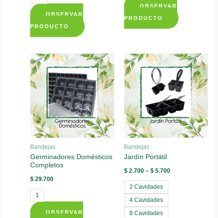
OBSERVAR
OBSERVAR
This
PRODUCTO
This
PRODUCTO
product
product
has
has
multiple
multiple
variants.
variants.
The
The
options
options
may
may
be
be
chosen
chosen
on
Bandejas
Bandejas
on
the
Germinadores Domésticos
Jardín Portátil
the
product
Completos
$
2.700
–
$
5.700
product
page
$
29.700
page
2 Cavidades
1
4 Cavidades
OBSERVAR
8 Cavidades