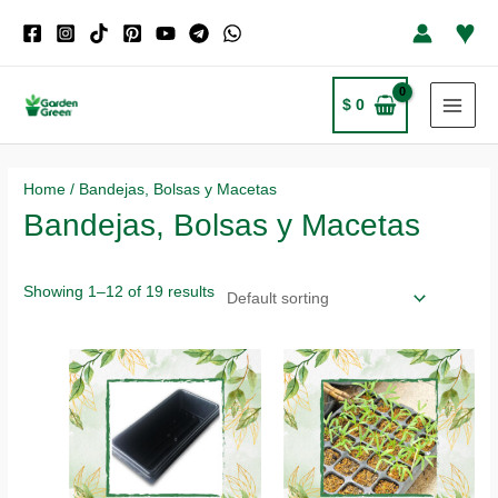
Ir
♥
al
contenido
$
0
MAI
MEN
Home
/ Bandejas, Bolsas y Macetas
Bandejas, Bolsas y Macetas
Showing 1–12 of 19 results