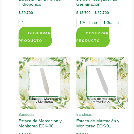
the
the
Hidropónico
Germinación
product
product
$
39.700
$
13.700
–
$
32.700
page
page
1
1 Mediano
1 Grande
OBSERVAR
OBSERVAR
This
This
PRODUCTO
PRODUCTO
product
product
has
has
multiple
multiple
variants.
variants.
The
The
options
options
may
may
be
be
chosen
chosen
Bandejas
Bandejas
on
on
Estaca de Marcación y
Estaca de Marcación y
the
the
Monitoreo ECK-00
Monitoreo ECK-01
product
product