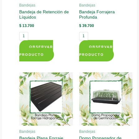
Bandejas
Bandejas
on
on
Bandeja de Retención de
Bandeja Forrajera
the
the
Líquidos
Profunda
product
product
$
13.700
$
39.700
page
page
1
1
OBSERVAR
OBSERVAR
This
This
PRODUCTO
PRODUCTO
product
product
has
has
multiple
multiple
variants.
variants.
The
The
options
options
may
may
be
be
chosen
chosen
Bandejas
Bandejas
on
on
Bandeja Plana Forraje
Domo Propagador de