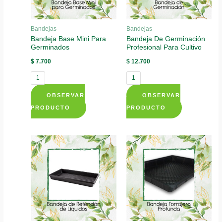
Bandejas
Bandejas
Bandeja Base Mini Para
Bandeja De Germinación
Germinados
Profesional Para Cultivo
$
7.700
$
12.700
1
1
OBSERVAR
OBSERVAR
This
This
PRODUCTO
PRODUCTO
product
product
has
has
multiple
multiple
variants.
variants.
The
The
options
options
may
may
be
be
chosen
chosen