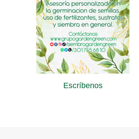
s
$
:
$
8
8
1
.
4
9
4
0
.
0
2
.
0
0
.
Escríbenos