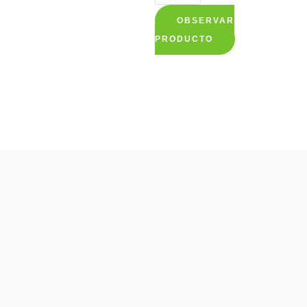
OBSERVAR
This
PRODUCTO
product
has
multiple
variants.
The
options
may
be
chosen
on
the
product
page