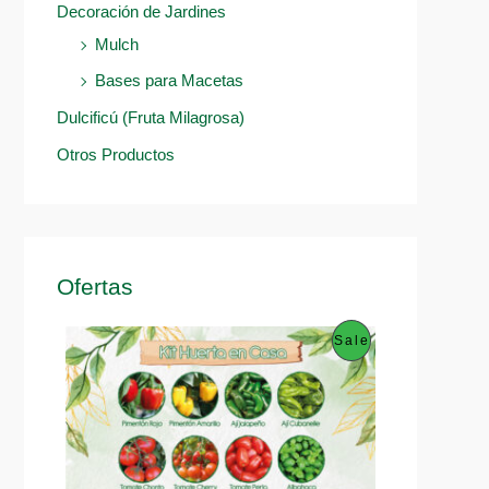
Decoración de Jardines
Mulch
Bases para Macetas
Dulcificú (Fruta Milagrosa)
Otros Productos
Ofertas
P
Sale
R
O
D