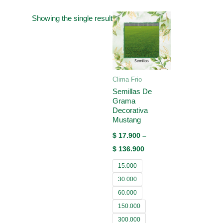
Showing the single result
Clima Frio
Semillas De
Grama
Decorativa
Mustang
$
17.900
–
$
136.900
15.000
30.000
60.000
150.000
300.000