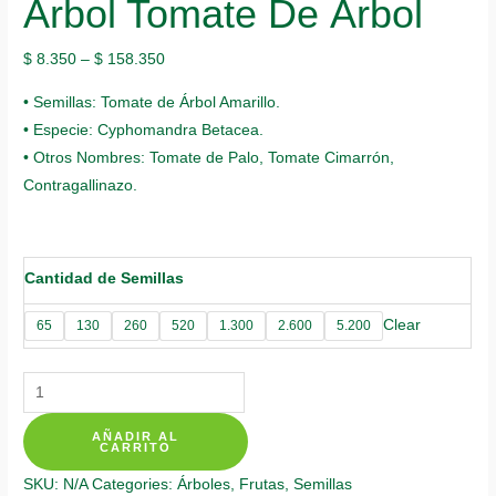
Árbol Tomate De Árbol
$
8.350
–
$
158.350
• Semillas: Tomate de Árbol Amarillo.
• Especie: Cyphomandra Betacea.
• Otros Nombres: Tomate de Palo, Tomate Cimarrón,
Contragallinazo.
Cantidad de Semillas
Clear
65
130
260
520
1.300
2.600
5.200
Semillas
Orgánicas
AÑADIR AL
De
CARRITO
Árbol
SKU:
N/A
Categories:
Árboles
,
Frutas
,
Semillas
Tomate