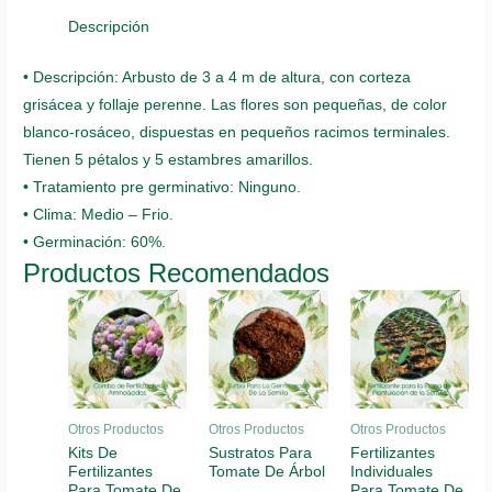
De
Descripción
Árbol
• Descripción: Arbusto de 3 a 4 m de altura, con corteza
quantity
grisácea y follaje perenne. Las flores son pequeñas, de color
blanco-rosáceo, dispuestas en pequeños racimos terminales.
Tienen 5 pétalos y 5 estambres amarillos.
• Tratamiento pre germinativo: Ninguno.
• Clima: Medio – Frio.
• Germinación: 60%.
Productos Recomendados
Otros Productos
Otros Productos
Otros Productos
Kits De
Sustratos Para
Fertilizantes
Fertilizantes
Tomate De Árbol
Individuales
Para Tomate De
Para Tomate De