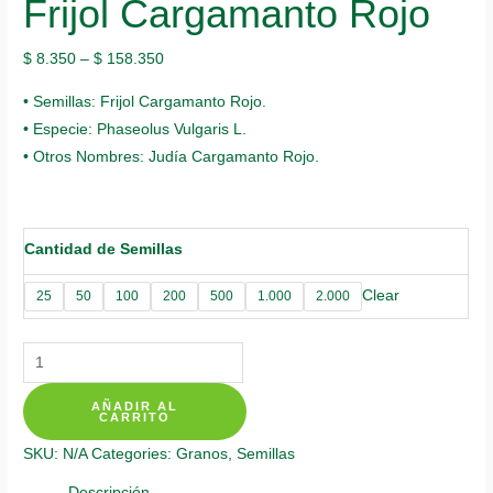
Frijol Cargamanto Rojo
$
8.350
–
$
158.350
• Semillas: Frijol Cargamanto Rojo.
• Especie: Phaseolus Vulgaris L.
• Otros Nombres: Judía Cargamanto Rojo.
Cantidad de Semillas
Clear
25
50
100
200
500
1.000
2.000
Semillas
Orgánicas
AÑADIR AL
De
CARRITO
Frijol
SKU:
N/A
Categories:
Granos
,
Semillas
Cargamanto
Rojo
Descripción