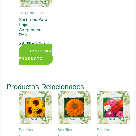
Otros Productos
Sustratos Para
Frijol
Cargamanto
Rojo
$
8.700
–
$
28.700
OBSERVAR
PRODUCTO
This
product
has
Productos Relacionados
multiple
variants.
The
options
may
be
Semillas
Semillas
Semillas
chosen