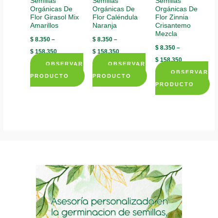
Semillas
Semillas
Semillas
Orgánicas De
Orgánicas De
Orgánicas De
on
Flor Girasol Mix
Flor Caléndula
Flor Zinnia
the
Amarillos
Naranja
Crisantemo
product
Mezcla
$
8.350
–
$
8.350
–
page
$
8.350
–
$
158.350
$
158.350
$
158.350
OBSERVAR
OBSERVAR
OBSERVAR
PRODUCTO
PRODUCTO
PRODUCTO
This
This
This
product
product
product
has
has
has
multiple
multiple
multiple
variants.
variants.
variants.
The
The
The
options
options
options
may
may
may
be
be
be
chosen
chosen
chosen
on
on
on