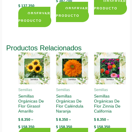
$
387.700
OBSERVAR
$
137.350
OBSERVAR
PRODUCTO
OBSERVAR
This
PRODUCTO
PRODUCTO
This
product
This
product
has
product
has
multiple
has
multiple
variants.
Productos Relacionados
multiple
variants.
The
variants.
The
options
The
options
may
options
may
be
may
be
chosen
be
chosen
on
Semillas
Semillas
Semillas
chosen
Semillas
Semillas
Semillas
on
the
Orgánicas De
Orgánicas De
Orgánicas De
on
the
product
Flor Girasol
Flor Caléndula
Flor Zinnia De
the
product
page
Amarillo
Naranja
California
product
page
$
8.350
–
$
8.350
–
$
8.350
–
page
$
158.350
$
158.350
$
158.350