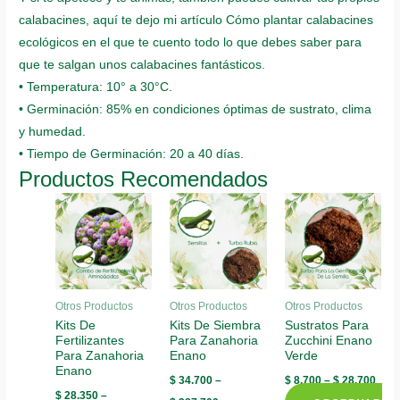
calabacines, aquí te dejo mi artículo Cómo plantar calabacines
ecológicos en el que te cuento todo lo que debes saber para
que te salgan unos calabacines fantásticos.
• Temperatura: 10° a 30°C.
• Germinación: 85% en condiciones óptimas de sustrato, clima
y humedad.
• Tiempo de Germinación: 20 a 40 días.
Productos Recomendados
Otros Productos
Otros Productos
Otros Productos
Kits De
Kits De Siembra
Sustratos Para
Fertilizantes
Para Zanahoria
Zucchini Enano
Para Zanahoria
Enano
Verde
Enano
$
34.700
–
$
8.700
–
$
28.700
$
28.350
–