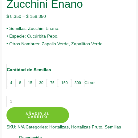
Zucchini Enano
$
8.350
–
$
158.350
• Semillas: Zucchini Enano.
• Especie: Cucúrbita Pepo.
• Otros Nombres: Zapallo Verde, Zapallitos Verde.
Cantidad de Semillas
Clear
4
8
15
30
75
150
300
Semillas
Orgánicas
AÑADIR AL
De
CARRITO
Zucchini
SKU:
N/A
Categories:
Hortalizas
,
Hortalizas Fruto
,
Semillas
Enano
quantity
Descripción