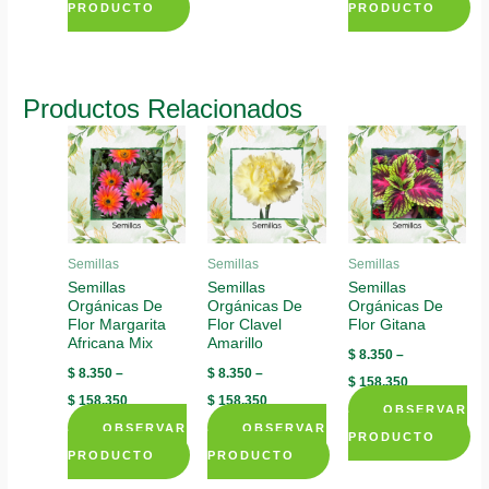
PRODUCTO
PRODUCTO
has
This
This
multiple
product
product
variants.
has
has
Productos Relacionados
The
multiple
multiple
options
variants.
variants.
may
The
The
be
options
options
chosen
may
may
on
be
be
Semillas
Semillas
Semillas
the
chosen
chosen
Semillas
Semillas
Semillas
product
Orgánicas De
Orgánicas De
Orgánicas De
on
on
page
Flor Margarita
Flor Clavel
Flor Gitana
the
the
Africana Mix
Amarillo
$
8.350
–
product
product
$
8.350
–
$
8.350
–
$
158.350
page
page
$
158.350
$
158.350
OBSERVAR
OBSERVAR
OBSERVAR
PRODUCTO
PRODUCTO
PRODUCTO
This
This
This