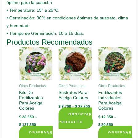
óptimo para la cosecha.
• Temperatura: 15° a 25°C.
• Germinación: 90% en condiciones óptimas de sustrato, clima
y humedad.
• Tiempo de Germinación: 10 a 15 días.
Productos Recomendados
Otros Productos
Otros Productos
Otros Productos
Kits De
Sustratos Para
Fertilizantes
Fertilizantes
Acelga Colores
Individuales
Para Acelga
Para Acelga
$
8.700
–
$
28.700
Colores
Colores
OBSERVAR
$
28.350
–
$
12.350
–
PRODUCTO
$
137.350
$
20.350
This
OBSERVAR
OBSERVAR
product