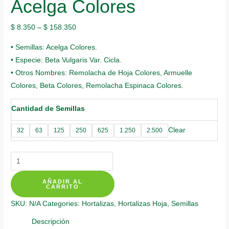
Acelga Colores
$
8.350
–
$
158.350
• Semillas: Acelga Colores.
• Especie: Beta Vulgaris Var. Cicla.
• Otros Nombres: Remolacha de Hoja Colores, Armuelle
Colores, Beta Colores, Remolacha Espinaca Colores.
Cantidad de Semillas
Clear
32
63
125
250
625
1.250
2.500
Semillas
Orgánicas
AÑADIR AL
De
CARRITO
Acelga
SKU:
N/A
Categories:
Hortalizas
,
Hortalizas Hoja
,
Semillas
Colores
quantity
Descripción