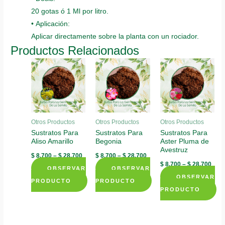
20 gotas ó 1 Ml por litro.
• Aplicación:
Aplicar directamente sobre la planta con un rociador.
Productos Relacionados
Otros Productos
Otros Productos
Otros Productos
Sustratos Para
Sustratos Para
Sustratos Para
Aliso Amarillo
Begonia
Aster Pluma de
Avestruz
$
8.700
–
$
28.700
$
8.700
–
$
28.700
$
8.700
–
$
28.700
OBSERVAR
OBSERVAR
OBSERVAR
PRODUCTO
PRODUCTO
PRODUCTO
This
This
This
product
product
product
has
has