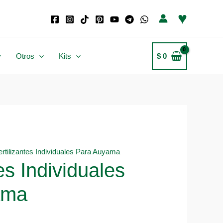
♥
Otros
Kits
$
0
ertilizantes Individuales Para Auyama
tes Individuales
ama