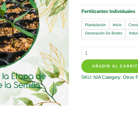
Fertilizantes Individuales
Plantulación
Inicio
Creci
Generación De Brotes
Induc
Fertilizantes
Individuales
AÑADIR AL CARRI
Para
Auyama
SKU:
N/A
Category:
Otros 
quantity