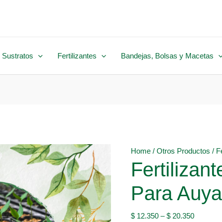
 Sustratos
Fertilizantes
Bandejas, Bolsas y Macetas
Home
/
Otros Productos
/ F
Fertilizan
Para Auy
$
12.350
–
$
20.350