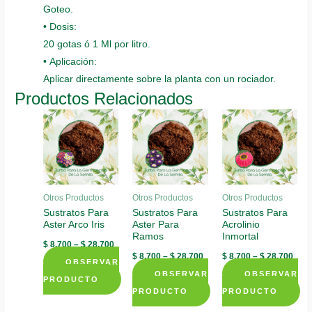
Goteo.
• Dosis:
20 gotas ó 1 Ml por litro.
• Aplicación:
Aplicar directamente sobre la planta con un rociador.
Productos Relacionados
Otros Productos
Otros Productos
Otros Productos
Sustratos Para
Sustratos Para
Sustratos Para
Aster Arco Iris
Aster Para
Acrolinio
Ramos
Inmortal
$
8.700
–
$
28.700
$
8.700
–
$
28.700
$
8.700
–
$
28.700
OBSERVAR
OBSERVAR
OBSERVAR
PRODUCTO
PRODUCTO
PRODUCTO
This
This
This