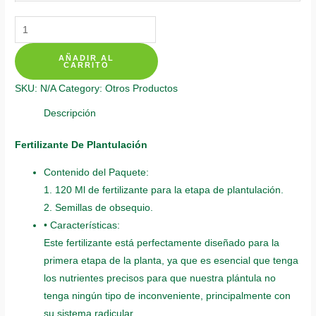
Fertilizantes
Individuales
AÑADIR AL
Para
CARRITO
Boca
SKU:
N/A
Category:
Otros Productos
De
Dragón
Descripción
Pulgarcita
Fertilizante De Plantulación
quantity
Contenido del Paquete:
1. 120 Ml de fertilizante para la etapa de plantulación.
2. Semillas de obsequio.
• Características:
Este fertilizante está perfectamente diseñado para la
primera etapa de la planta, ya que es esencial que tenga
los nutrientes precisos para que nuestra plántula no
tenga ningún tipo de inconveniente, principalmente con
su sistema radicular.