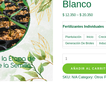
Blanco
$
12.350
–
$
20.350
Fertilizantes Individuales
Plantulación
Inicio
Creci
Generación De Brotes
Induc
Fertilizantes
Individuales
AÑADIR AL CARRI
Para
Clavel
SKU:
N/A
Category:
Otros 
Jaspiado
Blanco
quantity