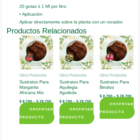
20 gotas ó 1 Ml por litro.
• Aplicación:
Aplicar directamente sobre la planta con un rociador.
Productos Relacionados
Otros Productos
Otros Productos
Otros Productos
Sustratos Para
Sustratos Para
Sustratos Para
Margarita
Aquilegia
Besitos
Africana Mix
Aguileda
$
8.700
–
$
28.700
$
8.700
–
$
28.700
$
8.700
–
$
28.700
OBSERVAR
OBSERVAR
OBSERVAR
PRODUCTO
PRODUCTO
PRODUCTO
This
This
This
product
product
product
has