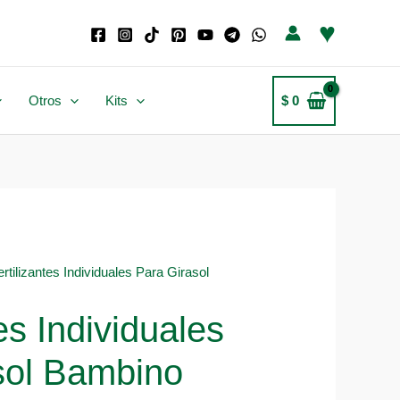
♥
Otros
Kits
$
0
ertilizantes Individuales Para Girasol
tes Individuales
sol Bambino