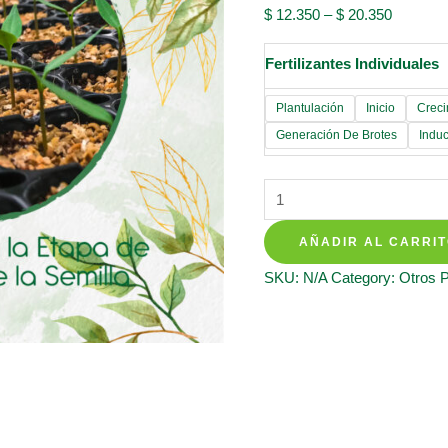
$
12.350
–
$
20.350
Fertilizantes Individuales
Plantulación
Inicio
Creci
Generación De Brotes
Induc
Fertilizantes
Individuales
AÑADIR AL CARRI
Para
Girasol
SKU:
N/A
Category:
Otros 
Bambino
quantity