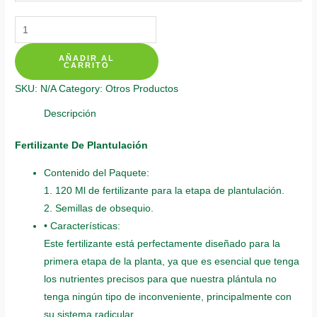
Fertilizantes
Individuales
AÑADIR AL
Para
CARRITO
Girasol
SKU:
N/A
Category:
Otros Productos
Belleza
De
Descripción
Otoño
Fertilizante De Plantulación
quantity
Contenido del Paquete:
1. 120 Ml de fertilizante para la etapa de plantulación.
2. Semillas de obsequio.
• Características:
Este fertilizante está perfectamente diseñado para la
primera etapa de la planta, ya que es esencial que tenga
los nutrientes precisos para que nuestra plántula no
tenga ningún tipo de inconveniente, principalmente con
su sistema radicular.