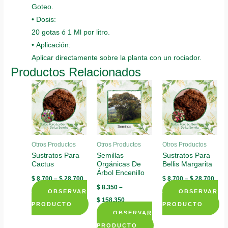
Goteo.
• Dosis:
20 gotas ó 1 Ml por litro.
• Aplicación:
Aplicar directamente sobre la planta con un rociador.
Productos Relacionados
Otros Productos
Otros Productos
Otros Productos
Sustratos Para
Semillas
Sustratos Para
Cactus
Orgánicas De
Bellis Margarita
Árbol Encenillo
$
8.700
–
$
28.700
$
8.700
–
$
28.700
$
8.350
–
OBSERVAR
OBSERVAR
$
158.350
PRODUCTO
PRODUCTO
OBSERVAR
This
This
PRODUCTO