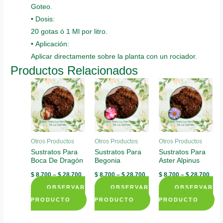
Goteo.
• Dosis:
20 gotas ó 1 Ml por litro.
• Aplicación:
Aplicar directamente sobre la planta con un rociador.
Productos Relacionados
Otros Productos
Otros Productos
Otros Productos
Sustratos Para
Sustratos Para
Sustratos Para
Boca De Dragón
Begonia
Aster Alpinus
$
8.700
–
$
28.700
$
8.700
–
$
28.700
$
8.700
–
$
28.700
OBSERVAR
OBSERVAR
OBSERVAR
PRODUCTO
PRODUCTO
PRODUCTO
This
This
This