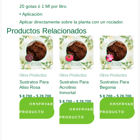
20 gotas ó 1 Ml por litro.
• Aplicación:
Aplicar directamente sobre la planta con un rociador.
Productos Relacionados
Otros Productos
Otros Productos
Otros Productos
Sustratos Para
Sustratos Para
Sustratos Para
Aliso Rosa
Acrolinio
Begonia
Inmortal
$
8.700
–
$
28.700
$
8.700
–
$
28.700
$
8.700
–
$
28.700
OBSERVAR
OBSERVAR
OBSERVAR
PRODUCTO
PRODUCTO
PRODUCTO
This
This
This
product
product
product
has
has