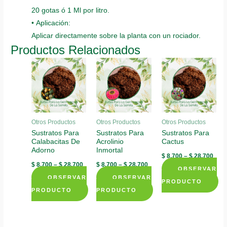
20 gotas ó 1 Ml por litro.
• Aplicación:
Aplicar directamente sobre la planta con un rociador.
Productos Relacionados
Otros Productos
Otros Productos
Otros Productos
Sustratos Para
Sustratos Para
Sustratos Para
Calabacitas De
Acrolinio
Cactus
Adorno
Inmortal
$
8.700
–
$
28.700
$
8.700
–
$
28.700
$
8.700
–
$
28.700
OBSERVAR
OBSERVAR
OBSERVAR
PRODUCTO
PRODUCTO
PRODUCTO
This
This
This
product
product
product
has