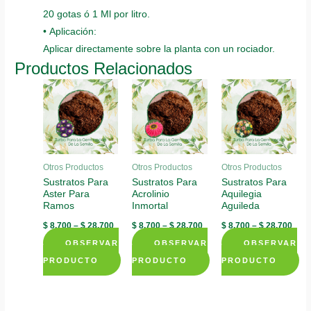
20 gotas ó 1 Ml por litro.
• Aplicación:
Aplicar directamente sobre la planta con un rociador.
Productos Relacionados
Otros Productos
Otros Productos
Otros Productos
Sustratos Para
Sustratos Para
Sustratos Para
Aster Para
Acrolinio
Aquilegia
Ramos
Inmortal
Aguileda
$
8.700
–
$
28.700
$
8.700
–
$
28.700
$
8.700
–
$
28.700
OBSERVAR
OBSERVAR
OBSERVAR
PRODUCTO
PRODUCTO
PRODUCTO
This
This
This
product
product
product