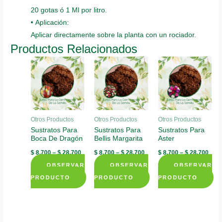
20 gotas ó 1 Ml por litro.
• Aplicación:
Aplicar directamente sobre la planta con un rociador.
Productos Relacionados
Otros Productos
Otros Productos
Otros Productos
Sustratos Para
Sustratos Para
Sustratos Para
Boca De Dragón
Bellis Margarita
Aster
$
8.700
–
$
28.700
$
8.700
–
$
28.700
$
8.700
–
$
28.700
OBSERVAR
OBSERVAR
OBSERVAR
PRODUCTO
PRODUCTO
PRODUCTO
This
This
This
product
product
product
has
has
has