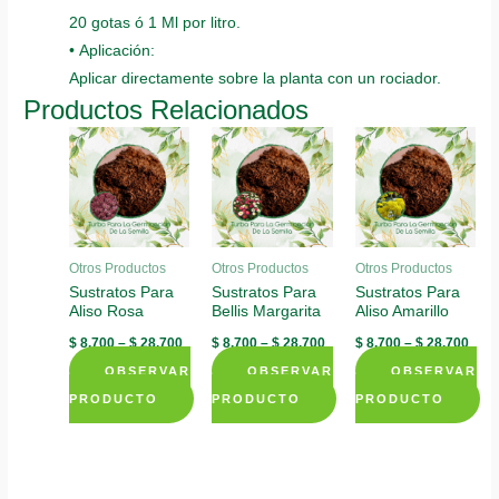
20 gotas ó 1 Ml por litro.
• Aplicación:
Aplicar directamente sobre la planta con un rociador.
Productos Relacionados
Otros Productos
Otros Productos
Otros Productos
Sustratos Para
Sustratos Para
Sustratos Para
Aliso Rosa
Bellis Margarita
Aliso Amarillo
$
8.700
–
$
28.700
$
8.700
–
$
28.700
$
8.700
–
$
28.700
OBSERVAR
OBSERVAR
OBSERVAR
PRODUCTO
PRODUCTO
PRODUCTO
This
This
This
product
product
product
has
has
has