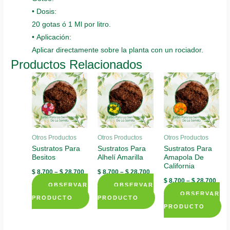
• Dosis:
20 gotas ó 1 Ml por litro.
• Aplicación:
Aplicar directamente sobre la planta con un rociador.
Productos Relacionados
Otros Productos
Otros Productos
Otros Productos
Sustratos Para
Sustratos Para
Sustratos Para
Besitos
Alhelí Amarilla
Amapola De
California
$
8.700
–
$
28.700
$
8.700
–
$
28.700
$
8.700
–
$
28.700
OBSERVAR
OBSERVAR
OBSERVAR
PRODUCTO
PRODUCTO
PRODUCTO
This
This
This
product
product