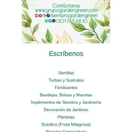
product
page
page
Escríbenos
Semillas
Turbas y Sustratos
Fertilizantes
Bandejas, Bolsas y Macetas
Implementos de Siembra y Jardinería
Decoración de Jardines
Plántulas
Dulcificú (Fruta Milagrosa)
Regalos Corporativos