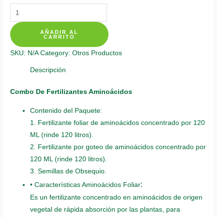
Kits
De
AÑADIR AL
Fertilizantes
CARRITO
Para
SKU:
N/A
Category:
Otros Productos
Acacia
Forrajera
Descripción
quantity
Combo De Fertilizantes Aminoácidos
Contenido del Paquete:
1. Fertilizante foliar de aminoácidos concentrado por 120
ML (rinde 120 litros).
2. Fertilizante por goteo de aminoácidos concentrado por
120 ML (rinde 120 litros).
3. Semillas de Obsequio.
:
• Características Aminoácidos Foliar
Es un fertilizante concentrado en aminoácidos de origen
vegetal de rápida absorción por las plantas, para