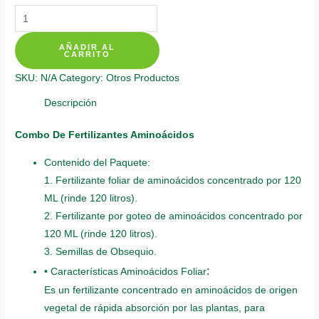
Kits
De
AÑADIR AL
Fertilizantes
CARRITO
Para
SKU:
N/A
Category:
Otros Productos
Cerezo
Capulí
Descripción
quantity
Combo De Fertilizantes Aminoácidos
Contenido del Paquete:
1. Fertilizante foliar de aminoácidos concentrado por 120
ML (rinde 120 litros).
2. Fertilizante por goteo de aminoácidos concentrado por
120 ML (rinde 120 litros).
3. Semillas de Obsequio.
:
• Características Aminoácidos Foliar
Es un fertilizante concentrado en aminoácidos de origen
vegetal de rápida absorción por las plantas, para