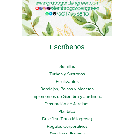
page
page
Escríbenos
Semillas
Turbas y Sustratos
Fertilizantes
Bandejas, Bolsas y Macetas
Implementos de Siembra y Jardinería
Decoración de Jardines
Plántulas
Dulcificú (Fruta Milagrosa)
Regalos Corporativos
Detalles y Eventos