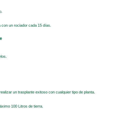
o.
a con un rociador cada 15 días.
te
los.
realizar un trasplante exitoso con cualquier tipo de planta.
ximo 100 Litros de tierra.