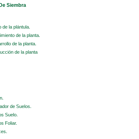
 De Siembra
o de la plántula.
cimiento de la planta.
rrollo de la planta.
ducción de la planta
n.
nador de Suelos.
os Suelo.
s Foliar.
ces.