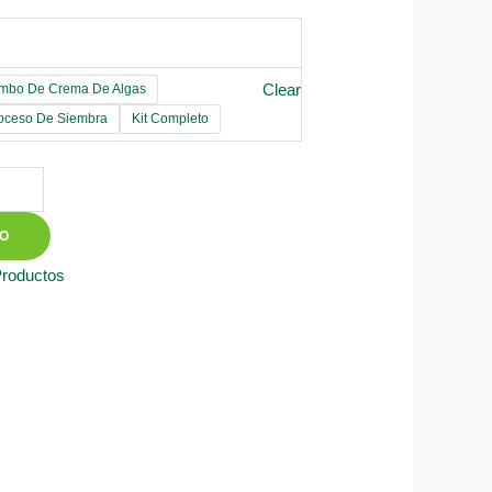
Clear
mbo De Crema De Algas
roceso De Siembra
Kit Completo
TO
Productos