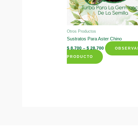
Otros Productos
Sustratos Para Aster Chino
$
8.700
–
$
28.700
OBSERVA
This
PRODUCTO
product
has
multiple
variants.
The
options
may
be
chosen