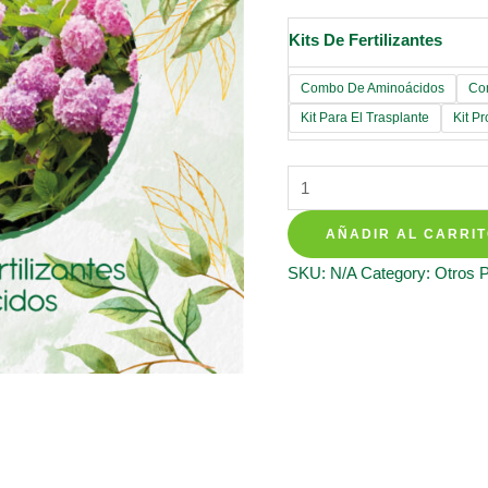
Kits De Fertilizantes
Combo De Aminoácidos
Co
Kit Para El Trasplante
Kit P
Kits
De
AÑADIR AL CARRI
Fertilizantes
Para
SKU:
N/A
Category:
Otros 
Espinaca
quantity