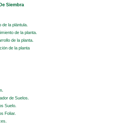
 De Siembra
o de la plántula.
cimiento de la planta.
rrollo de la planta.
ación de la planta
n.
nador de Suelos.
os Suelo.
s Foliar.
ces.