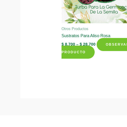
Otros Productos
Sustratos Para Aliso Rosa
$
8.700
–
$
28.700
OBSERVA
This
PRODUCTO
product
has
multiple
variants.
The
options
may
be
chosen