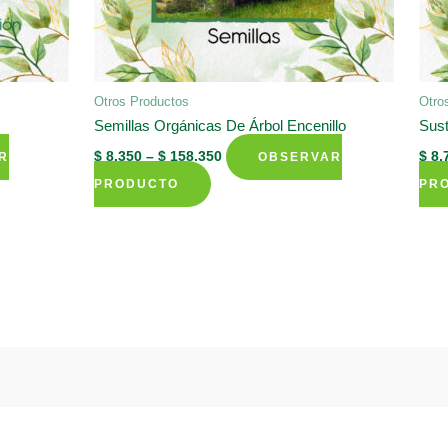
Otros Productos
Otro
Semillas Orgánicas De Árbol Encenillo
Sust
$
8.350
–
$
158.350
$
8.
R
OBSERVAR
This
PRODUCTO
PR
product
has
multiple
variants.
The
options
may
be
chosen