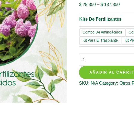
$
28.350
–
$
137.350
Kits De Fertilizantes
Combo De Aminoácidos
Co
Kit Para El Trasplante
Kit P
Kits
De
AÑADIR AL CARRI
Fertilizantes
Para
SKU:
N/A
Category:
Otros 
Girasol
Mix
Amarillos
quantity