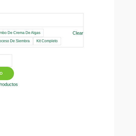
Clear
mbo De Crema De Algas
roceso De Siembra
Kit Completo
TO
Productos