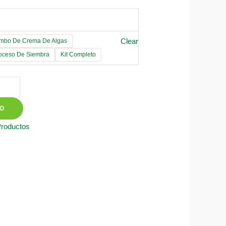
Clear
mbo De Crema De Algas
roceso De Siembra
Kit Completo
TO
Productos