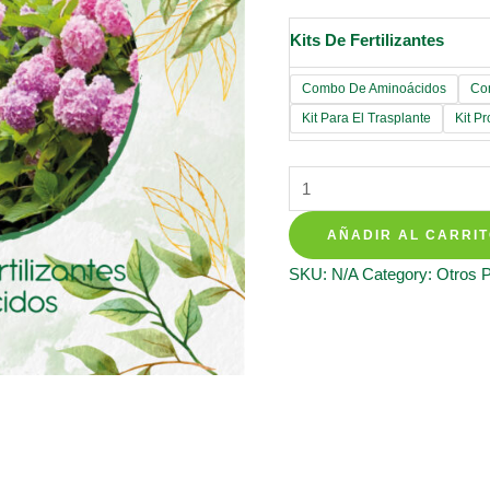
Kits De Fertilizantes
Combo De Aminoácidos
Co
Kit Para El Trasplante
Kit P
Kits
De
AÑADIR AL CARRI
Fertilizantes
Para
SKU:
N/A
Category:
Otros 
Palma
Botella
quantity