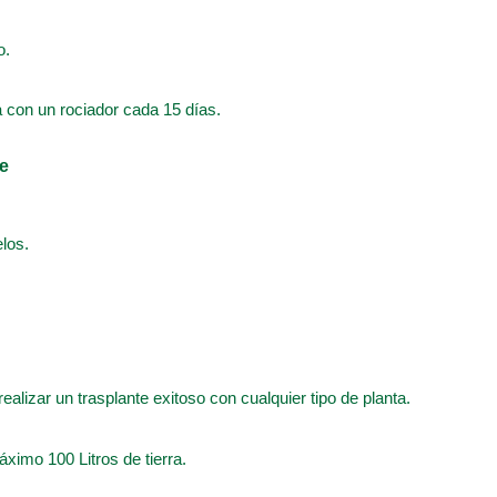
o.
a con un rociador cada 15 días.
te
los.
realizar un trasplante exitoso con cualquier tipo de planta.
ximo 100 Litros de tierra.