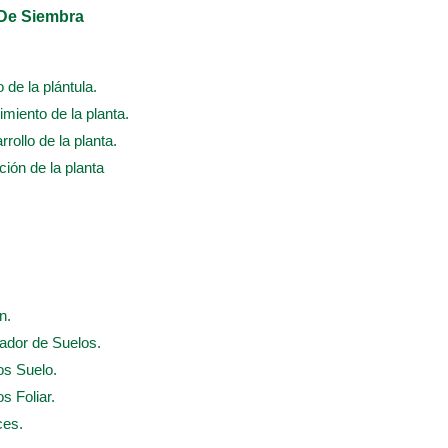
 De Siembra
o de la plántula.
cimiento de la planta.
rrollo de la planta.
ación de la planta
n.
nador de Suelos.
os Suelo.
s Foliar.
ces.