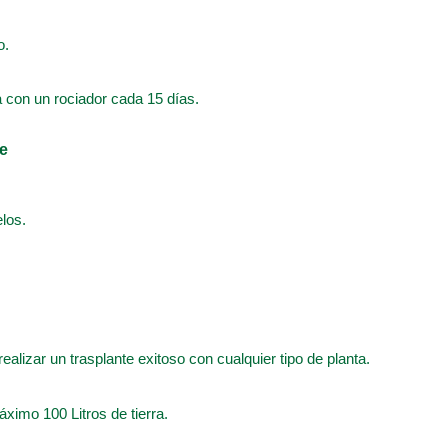
o.
a con un rociador cada 15 días.
te
los.
realizar un trasplante exitoso con cualquier tipo de planta.
ximo 100 Litros de tierra.