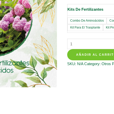
Kits De Fertilizantes
Combo De Aminoácidos
Co
Kit Para El Trasplante
Kit P
Kits
De
AÑADIR AL CARRI
Fertilizantes
Para
SKU:
N/A
Category:
Otros 
Zanahoria
Royal
quantity