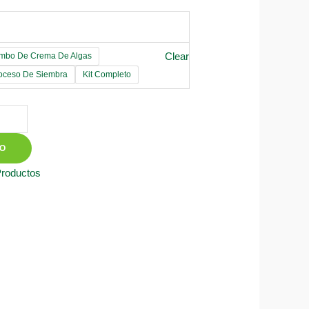
Clear
mbo De Crema De Algas
roceso De Siembra
Kit Completo
TO
Productos