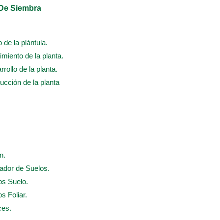
 De Siembra
o de la plántula.
cimiento de la planta.
rrollo de la planta.
ducción de la planta
n.
nador de Suelos.
os Suelo.
s Foliar.
ces.