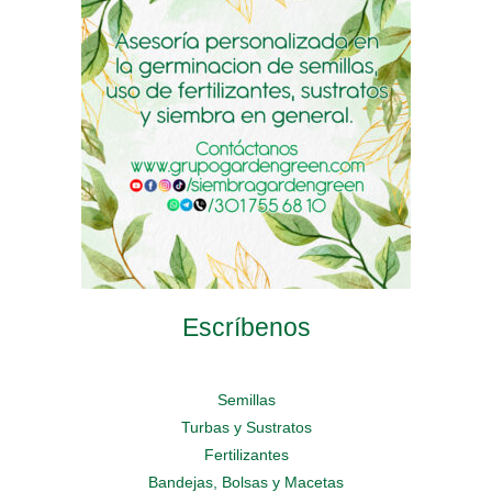
be
chosen
be
chosen
on
chosen
on
the
on
the
product
the
product
page
product
page
page
Escríbenos
Semillas
Turbas y Sustratos
Fertilizantes
Bandejas, Bolsas y Macetas