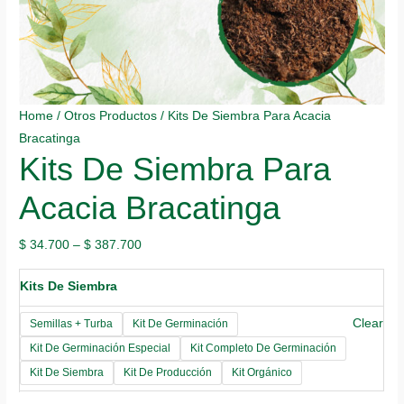
Home
/
Otros Productos
/ Kits De Siembra Para Acacia
Bracatinga
Kits De Siembra Para
Acacia Bracatinga
$
34.700
–
$
387.700
Kits De Siembra
Clear
Semillas + Turba
Kit De Germinación
Kit De Germinación Especial
Kit Completo De Germinación
Kit De Siembra
Kit De Producción
Kit Orgánico