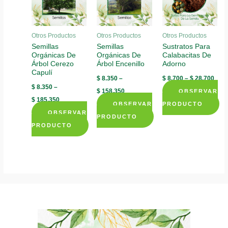
Otros Productos
Otros Productos
Otros Productos
Semillas
Semillas
Sustratos Para
Orgánicas De
Orgánicas De
Calabacitas De
Árbol Cerezo
Árbol Encenillo
Adorno
Capulí
$
8.350
–
$
8.700
–
$
28.700
$
8.350
–
$
158.350
OBSERVAR
$
185.350
OBSERVAR
PRODUCTO
OBSERVAR
This
PRODUCTO
PRODUCTO
This
product
This
product
has
product
has
multiple
has
multiple
variants.
multiple
variants.
The
variants.
The
options
The
options
may
options
may
be
may