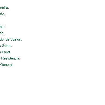
emilla.
ión.
nto.
ón.
ador de Suelos.
s Goteo.
 Foliar.
e Resistencia.
 General.