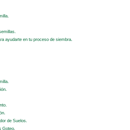
illa.
semillas.
ara ayudarte en tu proceso de siembra.
illa.
ión.
nto.
ón.
ador de Suelos.
s Goteo.