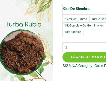
Kits De Siembra
Semillas + Turba
Kit De Ge
Kit Completo De Germinación
Kit Orgánico
Kits
De
AÑADIR AL CARRI
Siembra
Para
SKU:
N/A
Category:
Otros 
Albahaca
Lechuga
quantity