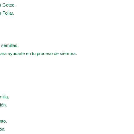
s Goteo.
 Foliar.
 semillas.
para ayudarte en tu proceso de siembra.
illa.
ión.
nto.
ón.