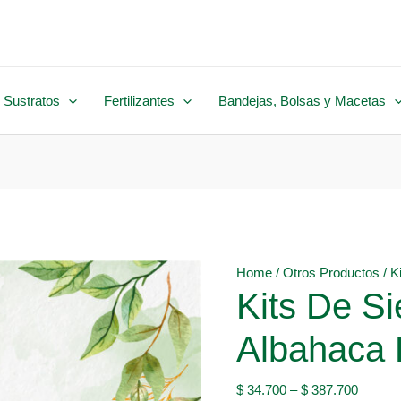
 Sustratos
Fertilizantes
Bandejas, Bolsas y Macetas
Home
/
Otros Productos
/ K
Kits De S
Albahaca
$
34.700
–
$
387.700