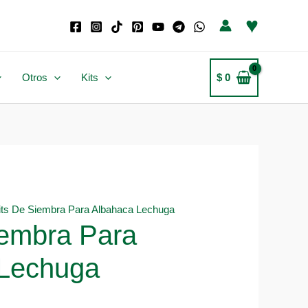
♥
Otros
Kits
$
0
its De Siembra Para Albahaca Lechuga
iembra Para
 Lechuga