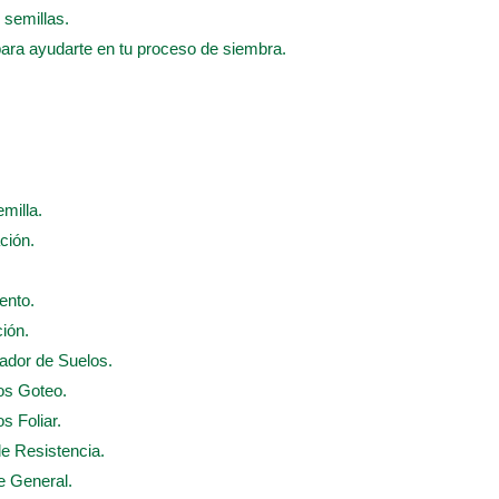
 semillas.
para ayudarte en tu proceso de siembra.
emilla.
ción.
ento.
ción.
nador de Suelos.
dos Goteo.
s Foliar.
de Resistencia.
te General.