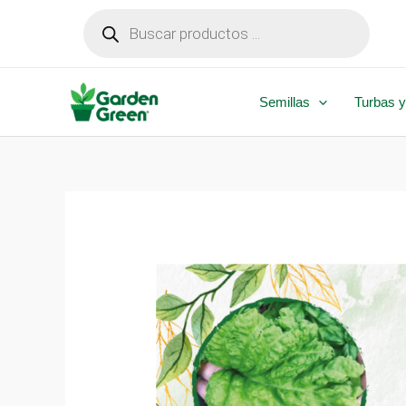
Ir
Búsqueda
de
al
productos
contenido
Semillas
Turbas y