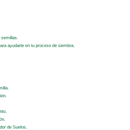
 semillas.
para ayudarte en tu proceso de siembra.
illa.
ión.
nto.
ón.
ador de Suelos.