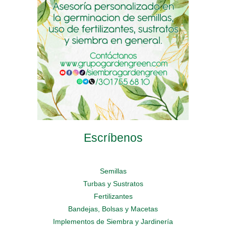
chosen
the
chosen
on
product
on
the
page
the
product
product
page
page
Escríbenos
Semillas
Turbas y Sustratos
Fertilizantes
Bandejas, Bolsas y Macetas
Implementos de Siembra y Jardinería