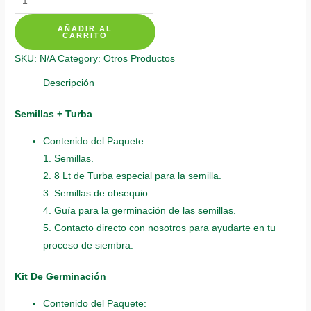
De
AÑADIR AL
Siembra
CARRITO
Para
SKU:
N/A
Category:
Otros Productos
Aster
Arco
Descripción
Iris
Semillas + Turba
quantity
Contenido del Paquete:
1. Semillas.
2. 8 Lt de Turba especial para la semilla.
3. Semillas de obsequio.
4. Guía para la germinación de las semillas.
5. Contacto directo con nosotros para ayudarte en tu
proceso de siembra.
Kit De Germinación
Contenido del Paquete: