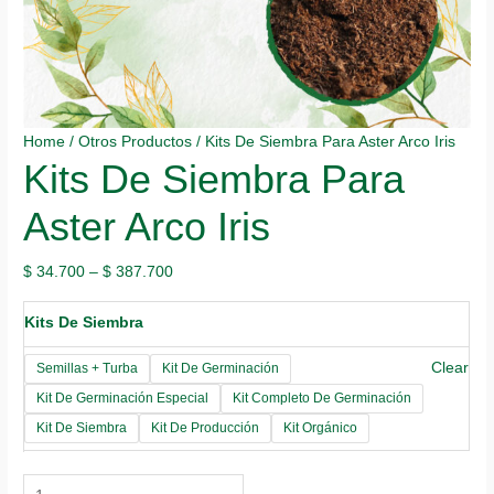
Home
/
Otros Productos
/ Kits De Siembra Para Aster Arco Iris
Kits De Siembra Para
Aster Arco Iris
$
34.700
–
$
387.700
Kits De Siembra
Clear
Semillas + Turba
Kit De Germinación
Kit De Germinación Especial
Kit Completo De Germinación
Kit De Siembra
Kit De Producción
Kit Orgánico
Kits