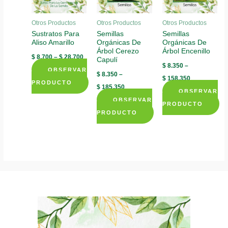
Otros Productos
Otros Productos
Otros Productos
Sustratos Para
Semillas
Semillas
Aliso Amarillo
Orgánicas De
Orgánicas De
Árbol Cerezo
Árbol Encenillo
$
8.700
–
$
28.700
Capulí
$
8.350
–
OBSERVAR
$
8.350
–
$
158.350
PRODUCTO
$
185.350
OBSERVAR
This
OBSERVAR
PRODUCTO
product
PRODUCTO
This
has
This
product
multiple
product
has
variants.
has
multiple
The
multiple
variants.
options
variants.
The
may
The
options
be
options
may
chosen
may
be
on
be