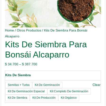
Home
/
Otros Productos
/ Kits De Siembra Para Bonsái
Alcaparro
Kits De Siembra Para
Bonsái Alcaparro
$
34.700
–
$
387.700
Kits De Siembra
Clear
Semillas + Turba
Kit De Germinación
Kit De Germinación Especial
Kit Completo De Germinación
Kit De Siembra
Kit De Producción
Kit Orgánico