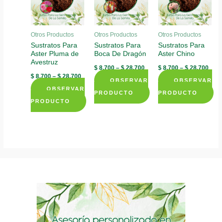
Otros Productos
Otros Productos
Otros Productos
Sustratos Para
Sustratos Para
Sustratos Para
Aster Pluma de
Boca De Dragón
Aster Chino
Avestruz
$
8.700
–
$
28.700
$
8.700
–
$
28.700
$
8.700
–
$
28.700
OBSERVAR
OBSERVAR
OBSERVAR
PRODUCTO
PRODUCTO
PRODUCTO
This
This
This
product
product
product
has
has
has
multiple
multiple
multiple
variants.
variants.
variants.
The
The
The
options
options
options
may
may
may
be
be
be
chosen
chosen