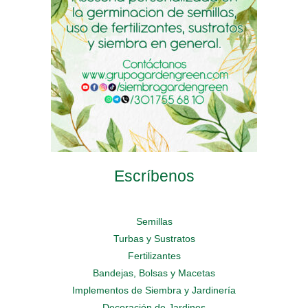
chosen
on
on
on
the
the
the
product
product
product
page
page
page
Escríbenos
Semillas
Turbas y Sustratos
Fertilizantes
Bandejas, Bolsas y Macetas
Implementos de Siembra y Jardinería
Decoración de Jardines