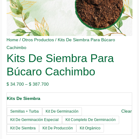
Home
/
Otros Productos
/ Kits De Siembra Para Búcaro
Cachimbo
Kits De Siembra Para
Búcaro Cachimbo
$
34.700
–
$
387.700
Kits De Siembra
Clear
Semillas + Turba
Kit De Germinación
Kit De Germinación Especial
Kit Completo De Germinación
Kit De Siembra
Kit De Producción
Kit Orgánico