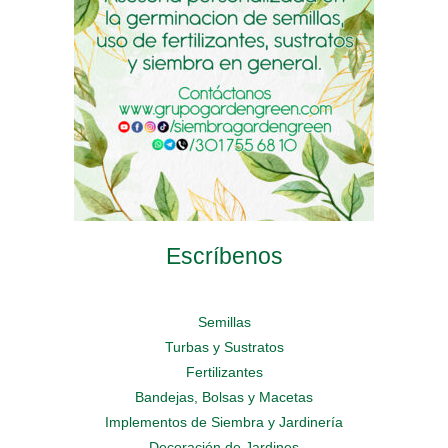
chosen
chosen
on
on
on
the
the
the
product
product
product
page
page
page
Escríbenos
Semillas
Turbas y Sustratos
Fertilizantes
Bandejas, Bolsas y Macetas
Implementos de Siembra y Jardinería
Decoración de Jardines