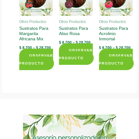
Otros Productos
Otros Productos
Otros Productos
Sustratos Para
Sustratos Para
Sustratos Para
Margarita
Aliso Rosa
Acrolinio
Africana Mix
Inmortal
$
8.700
–
$
28.700
$
8.700
–
$
28.700
$
8.700
–
$
28.700
OBSERVAR
OBSERVAR
OBSERVAR
PRODUCTO
PRODUCTO
PRODUCTO
This
This
This
product
product
product
has
has
has
multiple
multiple
multiple
variants.
variants.
variants.
The
The
The
options
options
options
may
may
may
be
be
be
chosen