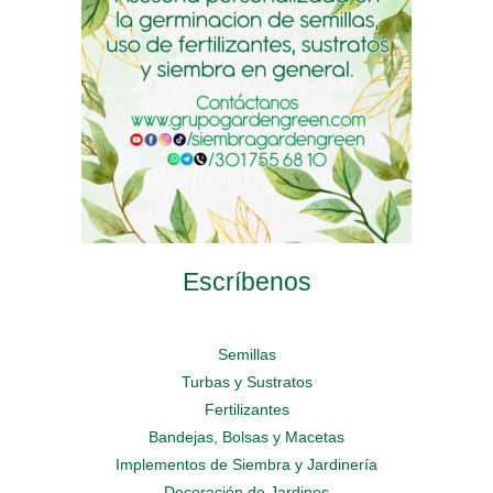
chosen
on
on
on
the
the
the
product
product
product
page
page
page
Escríbenos
Semillas
Turbas y Sustratos
Fertilizantes
Bandejas, Bolsas y Macetas
Implementos de Siembra y Jardinería
Decoración de Jardines