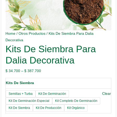
Home
/
Otros Productos
/ Kits De Siembra Para Dalia
Decorativa
Kits De Siembra Para
Dalia Decorativa
$
34.700
–
$
387.700
Kits De Siembra
Clear
Semillas + Turba
Kit De Germinación
Kit De Germinación Especial
Kit Completo De Germinación
Kit De Siembra
Kit De Producción
Kit Orgánico