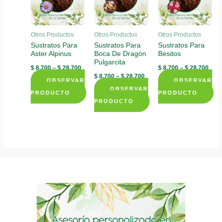
Otros Productos
Otros Productos
Otros Productos
Sustratos Para
Sustratos Para
Sustratos Para
Aster Alpinus
Boca De Dragón
Besitos
Pulgarcita
$
8.700
–
$
28.700
$
8.700
–
$
28.700
$
8.700
–
$
28.700
OBSERVAR
OBSERVAR
OBSERVAR
PRODUCTO
PRODUCTO
PRODUCTO
This
This
This
product
product
product
has
has
has
multiple
multiple
multiple
variants.
variants.
variants.
The
The
The
options
options
options
may
may
may
be
be
be
chosen
chosen