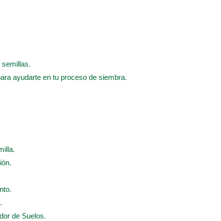
 semillas.
para ayudarte en tu proceso de siembra.
illa.
ión.
nto.
.
ador de Suelos.