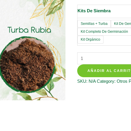
Kits De Siembra
Semillas + Turba
Kit De Ge
Kit Completo De Germinación
Kit Orgánico
Kits
De
AÑADIR AL CARRI
Siembra
Para
SKU:
N/A
Category:
Otros 
Eucalipto
Pellita
quantity