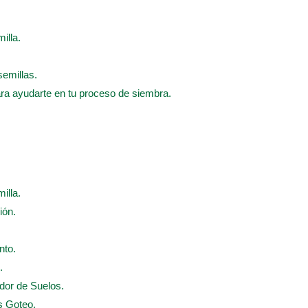
illa.
semillas.
ara ayudarte en tu proceso de siembra.
illa.
ión.
nto.
.
ador de Suelos.
s Goteo.