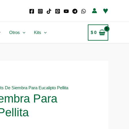
♥
Otros
Kits
$
0
its De Siembra Para Eucalipto Pellita
iembra Para
ellita