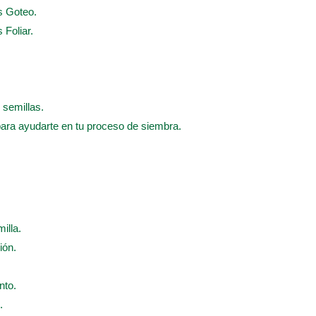
s Goteo.
 Foliar.
 semillas.
para ayudarte en tu proceso de siembra.
illa.
ión.
nto.
.