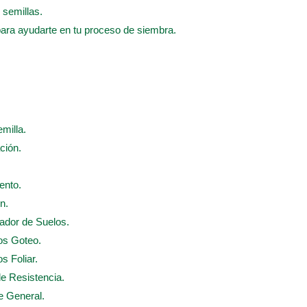
 semillas.
para ayudarte en tu proceso de siembra.
emilla.
ción.
ento.
n.
nador de Suelos.
dos Goteo.
s Foliar.
de Resistencia.
te General.