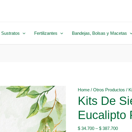
 Sustratos
Fertilizantes
Bandejas, Bolsas y Macetas
Home
/
Otros Productos
/ K
Kits De S
Eucalipto P
$
34.700
–
$
387.700