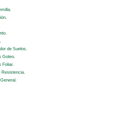
emilla.
ión.
nto.
.
ador de Suelos.
s Goteo.
 Foliar.
e Resistencia.
 General.