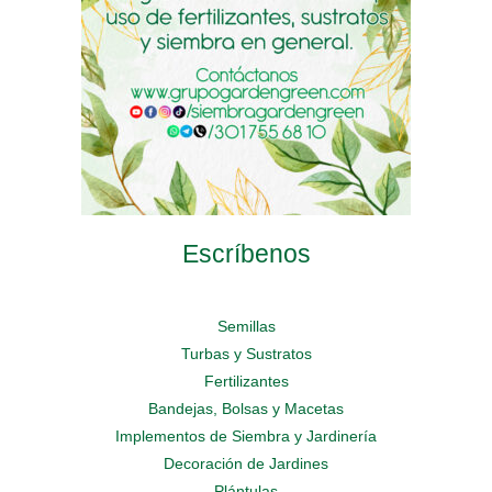
on
the
the
the
product
product
product
page
page
page
Escríbenos
Semillas
Turbas y Sustratos
Fertilizantes
Bandejas, Bolsas y Macetas
Implementos de Siembra y Jardinería
Decoración de Jardines
Plántulas