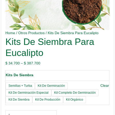
Home
/
Otros Productos
/ Kits De Siembra Para Eucalipto
Kits De Siembra Para
Eucalipto
$
34.700
–
$
387.700
Kits De Siembra
Clear
Semillas + Turba
Kit De Germinación
Kit De Germinación Especial
Kit Completo De Germinación
Kit De Siembra
Kit De Producción
Kit Orgánico
Kits