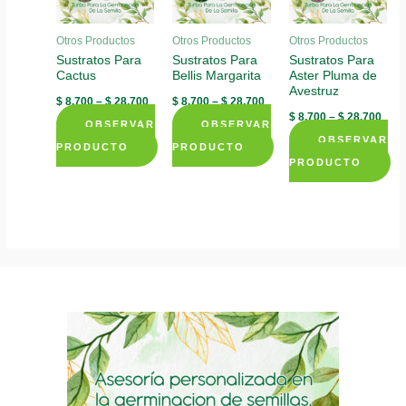
Otros Productos
Otros Productos
Otros Productos
Sustratos Para
Sustratos Para
Sustratos Para
Cactus
Bellis Margarita
Aster Pluma de
Avestruz
$
8.700
–
$
28.700
$
8.700
–
$
28.700
$
8.700
–
$
28.700
OBSERVAR
OBSERVAR
OBSERVAR
PRODUCTO
PRODUCTO
PRODUCTO
This
This
This
product
product
product
has
has
has
multiple
multiple
multiple
variants.
variants.
variants.
The
The
The
options
options
options
may
may
may
be
be
be
chosen
chosen
chosen
on
on