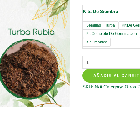
Kits De Siembra
Semillas + Turba
Kit De Ge
Kit Completo De Germinación
Kit Orgánico
Kits
De
AÑADIR AL CARRI
Siembra
Para
SKU:
N/A
Category:
Otros 
Girasol
Mini
quantity