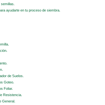
 semillas.
para ayudarte en tu proceso de siembra.
emilla.
ción.
ento.
n.
nador de Suelos.
dos Goteo.
s Foliar.
de Resistencia.
te General.