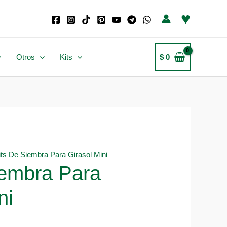
♥
Otros
Kits
$
0
its De Siembra Para Girasol Mini
iembra Para
ni