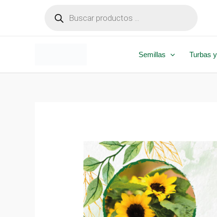
Ir
Búsqueda
de
al
productos
contenido
Semillas
Turbas y