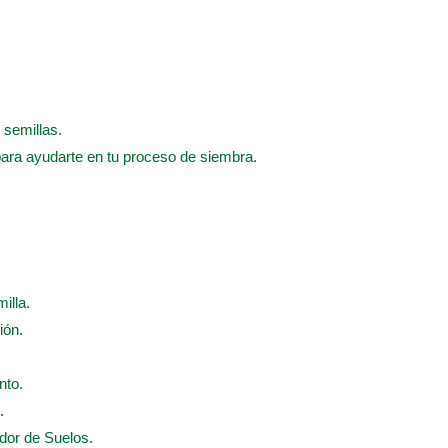
 semillas.
para ayudarte en tu proceso de siembra.
illa.
ión.
nto.
.
ador de Suelos.