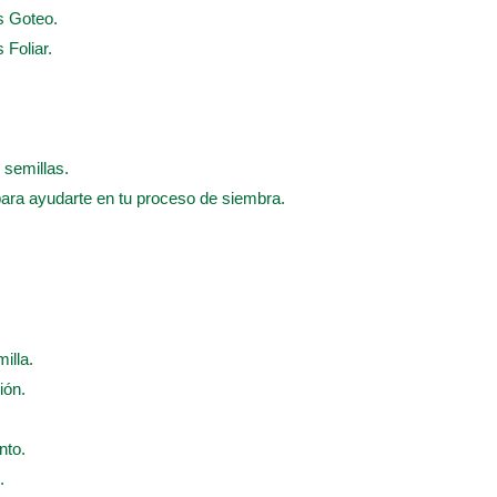
s Goteo.
 Foliar.
 semillas.
para ayudarte en tu proceso de siembra.
illa.
ión.
nto.
.