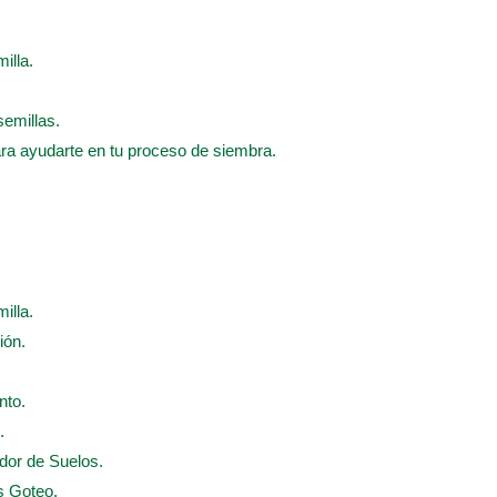
illa.
semillas.
ara ayudarte en tu proceso de siembra.
illa.
ión.
nto.
.
ador de Suelos.
s Goteo.