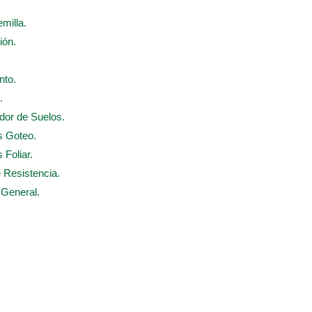
emilla.
ión.
nto.
.
ador de Suelos.
s Goteo.
 Foliar.
e Resistencia.
 General.