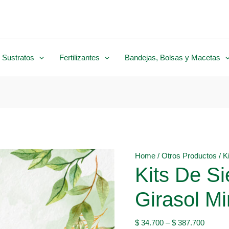
 Sustratos
Fertilizantes
Bandejas, Bolsas y Macetas
Home
/
Otros Productos
/ K
Kits De S
Girasol Mi
$
34.700
–
$
387.700