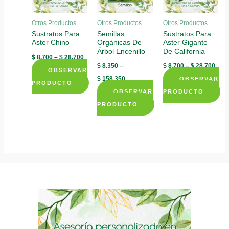
Otros Productos
Otros Productos
Otros Productos
Sustratos Para
Semillas
Sustratos Para
Aster Chino
Orgánicas De
Aster Gigante
Árbol Encenillo
De California
$
8.700
–
$
28.700
$
8.350
–
$
8.700
–
$
28.700
OBSERVAR
$
158.350
OBSERVAR
PRODUCTO
OBSERVAR
PRODUCTO
This
This
PRODUCTO
product
This
product
has
product
has
multiple
has
multiple
variants.
multiple
variants.
The
variants.
The
options
The
options
may
options
may
be
may
be
chosen
be
chosen
on