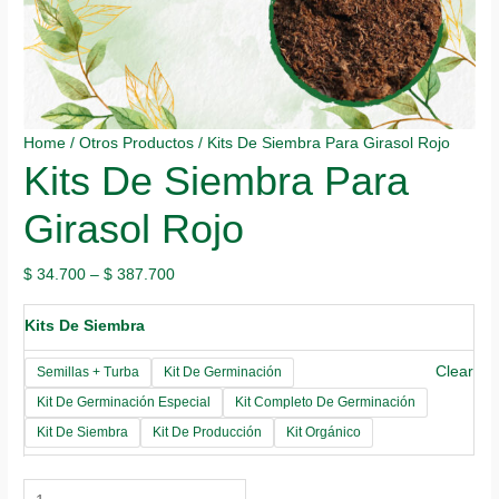
Home
/
Otros Productos
/ Kits De Siembra Para Girasol Rojo
Kits De Siembra Para
Girasol Rojo
$
34.700
–
$
387.700
Kits De Siembra
Clear
Semillas + Turba
Kit De Germinación
Kit De Germinación Especial
Kit Completo De Germinación
Kit De Siembra
Kit De Producción
Kit Orgánico
Kits