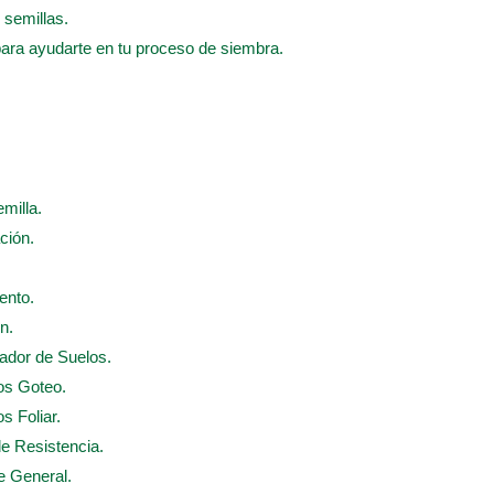
 semillas.
para ayudarte en tu proceso de siembra.
emilla.
ción.
ento.
n.
nador de Suelos.
dos Goteo.
s Foliar.
de Resistencia.
te General.