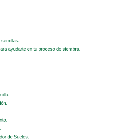
 semillas.
para ayudarte en tu proceso de siembra.
illa.
ión.
nto.
.
ador de Suelos.