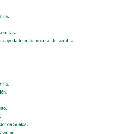
illa.
semillas.
ara ayudarte en tu proceso de siembra.
illa.
ión.
nto.
.
ador de Suelos.
s Goteo.