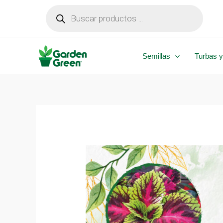
Ir
Búsqueda
de
al
productos
contenido
Semillas
Turbas y