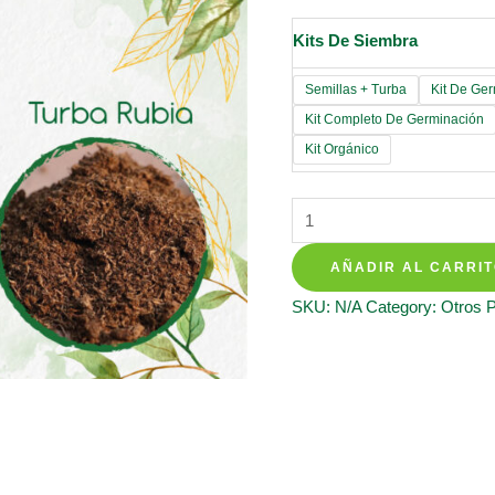
Kits De Siembra
Semillas + Turba
Kit De Ge
Kit Completo De Germinación
Kit Orgánico
Kits
De
AÑADIR AL CARRI
Siembra
Para
SKU:
N/A
Category:
Otros 
Gitana
quantity