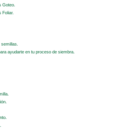
s Goteo.
 Foliar.
 semillas.
para ayudarte en tu proceso de siembra.
illa.
ión.
nto.
.