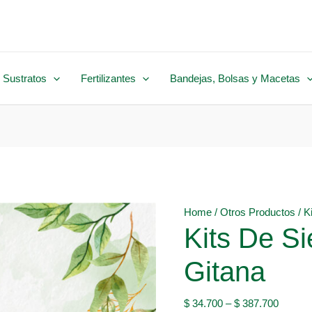
 Sustratos
Fertilizantes
Bandejas, Bolsas y Macetas
Home
/
Otros Productos
/ K
Kits De S
Gitana
$
34.700
–
$
387.700