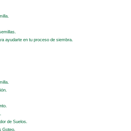
illa.
semillas.
ara ayudarte en tu proceso de siembra.
illa.
ión.
nto.
.
ador de Suelos.
s Goteo.