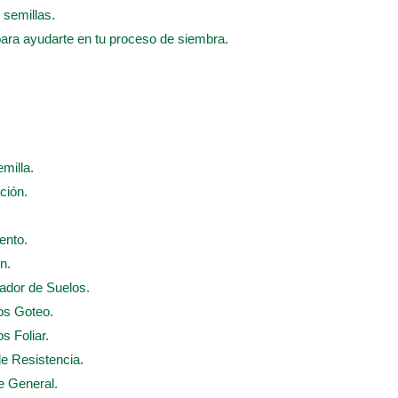
 semillas.
para ayudarte en tu proceso de siembra.
emilla.
ción.
ento.
n.
nador de Suelos.
dos Goteo.
s Foliar.
de Resistencia.
te General.