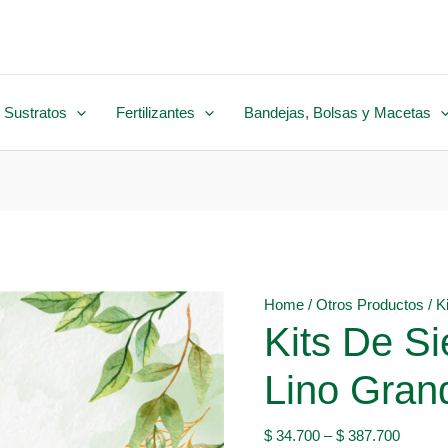
 Sustratos
Fertilizantes
Bandejas, Bolsas y Macetas
Home
/
Otros Productos
/ K
Kits De S
Lino Gran
$
34.700
–
$
387.700