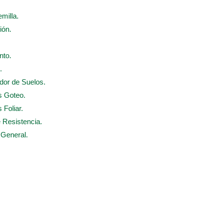
emilla.
ión.
nto.
.
ador de Suelos.
s Goteo.
 Foliar.
e Resistencia.
 General.