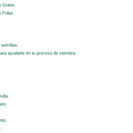
s Goteo.
 Foliar.
 semillas.
para ayudarte en tu proceso de siembra.
illa.
ión.
nto.
.