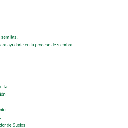
 semillas.
para ayudarte en tu proceso de siembra.
illa.
ión.
nto.
.
ador de Suelos.