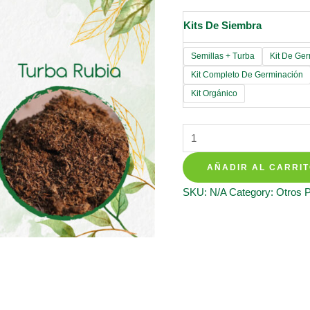
Kits De Siembra
Semillas + Turba
Kit De Ge
Kit Completo De Germinación
Kit Orgánico
Kits
De
AÑADIR AL CARRI
Siembra
Para
SKU:
N/A
Category:
Otros 
Lino
Grandiflorum
quantity