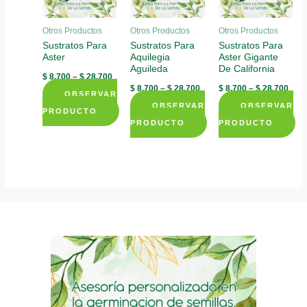
Otros Productos
Otros Productos
Otros Productos
Sustratos Para
Sustratos Para
Sustratos Para
Aster
Aquilegia
Aster Gigante
Aguileda
De California
$
8.700
–
$
28.700
$
8.700
–
$
28.700
$
8.700
–
$
28.700
OBSERVAR
OBSERVAR
OBSERVAR
PRODUCTO
PRODUCTO
PRODUCTO
This
This
This
product
product
product
has
has
has
multiple
multiple
multiple
variants.
variants.
variants.
The
The
The
options
options
options
may
may
may
be
be
be
chosen
chosen
chosen
on