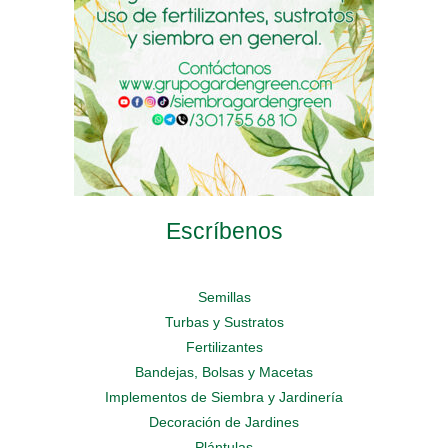
on
on
the
the
the
product
product
product
page
page
page
Escríbenos
Semillas
Turbas y Sustratos
Fertilizantes
Bandejas, Bolsas y Macetas
Implementos de Siembra y Jardinería
Decoración de Jardines
Plántulas