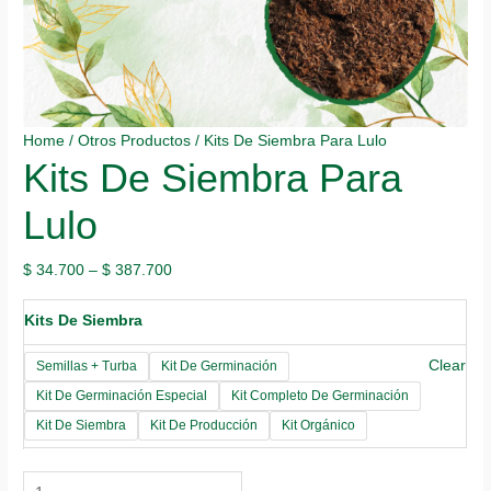
Home
/
Otros Productos
/ Kits De Siembra Para Lulo
Kits De Siembra Para
Lulo
$
34.700
–
$
387.700
Kits De Siembra
Clear
Semillas + Turba
Kit De Germinación
Kit De Germinación Especial
Kit Completo De Germinación
Kit De Siembra
Kit De Producción
Kit Orgánico
Kits