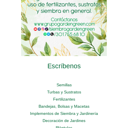
on
the
the
the
product
product
product
page
page
page
Escríbenos
Semillas
Turbas y Sustratos
Fertilizantes
Bandejas, Bolsas y Macetas
Implementos de Siembra y Jardinería
Decoración de Jardines
Plántulas