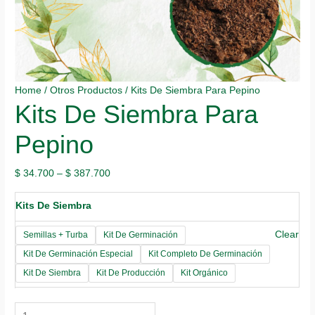
Home
/
Otros Productos
/ Kits De Siembra Para Pepino
Kits De Siembra Para
Pepino
$
34.700
–
$
387.700
Kits De Siembra
Clear
Semillas + Turba
Kit De Germinación
Kit De Germinación Especial
Kit Completo De Germinación
Kit De Siembra
Kit De Producción
Kit Orgánico
Kits