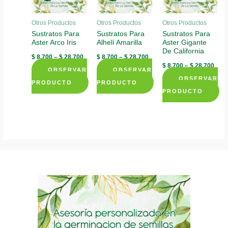
Otros Productos
Otros Productos
Otros Productos
Sustratos Para
Sustratos Para
Sustratos Para
Aster Arco Iris
Alhelí Amarilla
Aster Gigante
De California
$
8.700
–
$
28.700
$
8.700
–
$
28.700
$
8.700
–
$
28.700
OBSERVAR
OBSERVAR
OBSERVAR
PRODUCTO
PRODUCTO
PRODUCTO
This
This
This
product
product
product
has
has
has
multiple
multiple
multiple
variants.
variants.
variants.
The
The
The
options
options
options
may
may
may
be
be
be
chosen
chosen
chosen
on
on