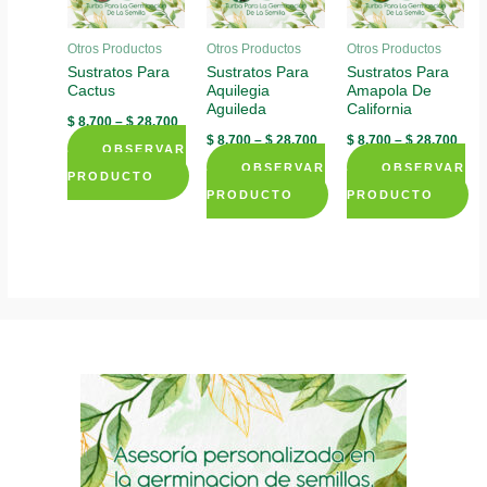
Otros Productos
Otros Productos
Otros Productos
Sustratos Para
Sustratos Para
Sustratos Para
Cactus
Aquilegia
Amapola De
Aguileda
California
$
8.700
–
$
28.700
$
8.700
–
$
28.700
$
8.700
–
$
28.700
OBSERVAR
OBSERVAR
OBSERVAR
PRODUCTO
PRODUCTO
PRODUCTO
This
This
This
product
product
product
has
has
has
multiple
multiple
multiple
variants.
variants.
variants.
The
The
The
options
options
options
may
may
may
be
be
be
chosen
chosen
chosen
on