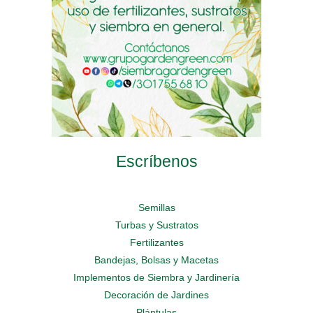
on
on
the
the
the
product
product
product
page
page
page
Escríbenos
Semillas
Turbas y Sustratos
Fertilizantes
Bandejas, Bolsas y Macetas
Implementos de Siembra y Jardinería
Decoración de Jardines
Plántulas