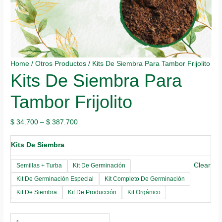
Home
/
Otros Productos
/ Kits De Siembra Para Tambor Frijolito
Kits De Siembra Para
Tambor Frijolito
$
34.700
–
$
387.700
Kits De Siembra
Clear
Semillas + Turba
Kit De Germinación
Kit De Germinación Especial
Kit Completo De Germinación
Kit De Siembra
Kit De Producción
Kit Orgánico
Kits