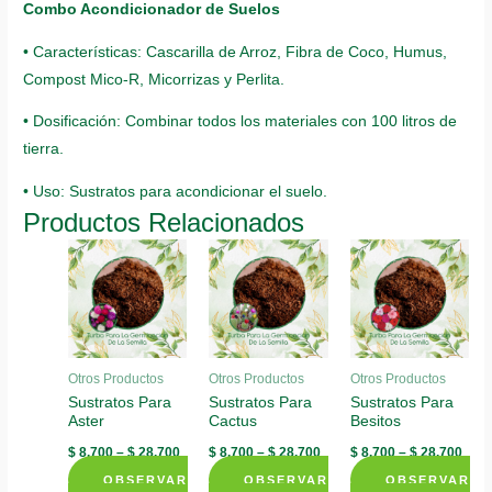
Combo Acondicionador de Suelos
• Características: Cascarilla de Arroz, Fibra de Coco, Humus,
Compost Mico-R, Micorrizas y Perlita.
• Dosificación: Combinar todos los materiales con 100 litros de
tierra.
• Uso: Sustratos para acondicionar el suelo.
Productos Relacionados
Otros Productos
Otros Productos
Otros Productos
Sustratos Para
Sustratos Para
Sustratos Para
Aster
Cactus
Besitos
$
8.700
–
$
28.700
$
8.700
–
$
28.700
$
8.700
–
$
28.700
OBSERVAR
OBSERVAR
OBSERVAR