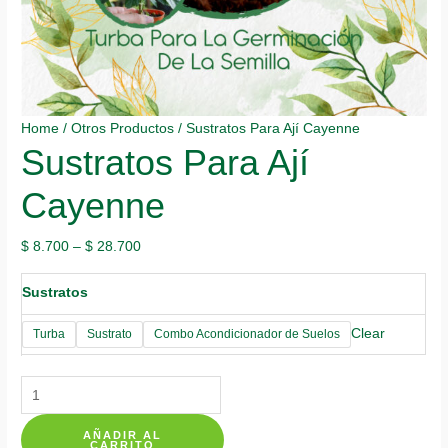
Home
/
Otros Productos
/ Sustratos Para Ají Cayenne
Sustratos Para Ají
Cayenne
$
8.700
–
$
28.700
Sustratos
Clear
Turba
Sustrato
Combo Acondicionador de Suelos
Sustratos
Para
AÑADIR AL
Ají
CARRITO