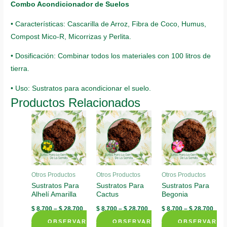
Combo Acondicionador de Suelos
• Características: Cascarilla de Arroz, Fibra de Coco, Humus,
Compost Mico-R, Micorrizas y Perlita.
• Dosificación: Combinar todos los materiales con 100 litros de
tierra.
• Uso: Sustratos para acondicionar el suelo.
Productos Relacionados
Otros Productos
Otros Productos
Otros Productos
Sustratos Para
Sustratos Para
Sustratos Para
Alhelí Amarilla
Cactus
Begonia
$
8.700
–
$
28.700
$
8.700
–
$
28.700
$
8.700
–
$
28.700
OBSERVAR
OBSERVAR
OBSERVAR