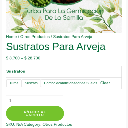
Home
/
Otros Productos
/ Sustratos Para Arveja
Sustratos Para Arveja
$
8.700
–
$
28.700
Sustratos
Clear
Turba
Sustrato
Combo Acondicionador de Suelos
Sustratos
Para
AÑADIR AL
Arveja
CARRITO
quantity
SKU:
N/A
Category:
Otros Productos