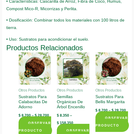
• Características: Cascarilla de Arroz, Fibra de Coco, Humus,
Compost Mico-R, Micorrizas y Perlita.
• Dosificación: Combinar todos los materiales con 100 litros de
tierra.
• Uso: Sustratos para acondicionar el suelo.
Productos Relacionados
Otros Productos
Otros Productos
Otros Productos
Sustratos Para
Semillas
Sustratos Para
Calabacitas De
Orgánicas De
Bellis Margarita
Adorno
Árbol Encenillo
$
8.700
–
$
28.700
$
8.700
–
$
28.700
$
8.350
–
OBSERVAR
$
158.350
OBSERVAR
PRODUCTO
PRODUCTO
OBSERVAR
This