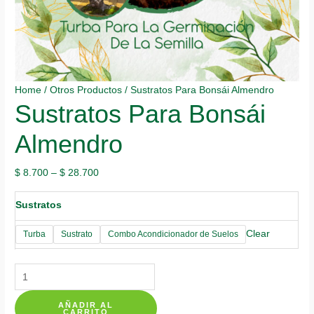
Home
/
Otros Productos
/ Sustratos Para Bonsái Almendro
Sustratos Para Bonsái
Almendro
$
8.700
–
$
28.700
Sustratos
Clear
Turba
Sustrato
Combo Acondicionador de Suelos
Sustratos
Para
AÑADIR AL
Bonsái
CARRITO