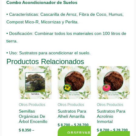
Combo Acondicionador de Suelos
• Características: Cascarilla de Arroz, Fibra de Coco, Humus,
Compost Mico-R, Micorrizas y Perlita.
• Dosificación: Combinar todos los materiales con 100 litros de
tierra.
• Uso: Sustratos para acondicionar el suelo.
Productos Relacionados
Otros Productos
Otros Productos
Otros Productos
Semillas
Sustratos Para
Sustratos Para
Orgánicas De
Alhelí Amarilla
Acrolinio
Árbol Encenillo
Inmortal
$
8.700
–
$
28.700
$
8.350
–
$
8.700
–
$
28.700
OBSERVAR