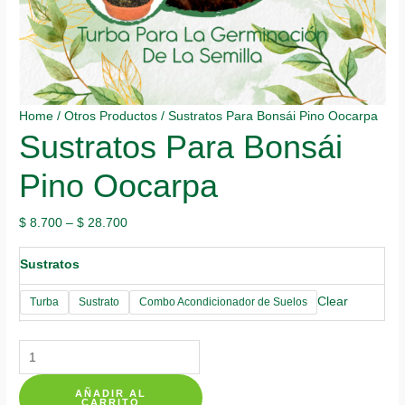
Home
/
Otros Productos
/ Sustratos Para Bonsái Pino Oocarpa
Sustratos Para Bonsái
Pino Oocarpa
$
8.700
–
$
28.700
Sustratos
Clear
Turba
Sustrato
Combo Acondicionador de Suelos
Sustratos
Para
AÑADIR AL
Bonsái
CARRITO