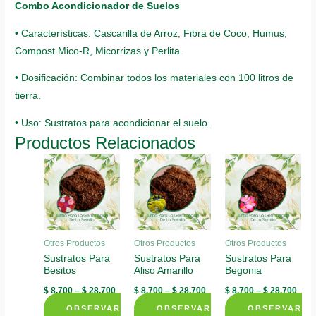
Combo Acondicionador de Suelos
• Características: Cascarilla de Arroz, Fibra de Coco, Humus,
Compost Mico-R, Micorrizas y Perlita.
• Dosificación: Combinar todos los materiales con 100 litros de
tierra.
• Uso: Sustratos para acondicionar el suelo.
Productos Relacionados
Otros Productos
Otros Productos
Otros Productos
Sustratos Para
Sustratos Para
Sustratos Para
Besitos
Aliso Amarillo
Begonia
$
8.700
–
$
28.700
$
8.700
–
$
28.700
$
8.700
–
$
28.700
OBSERVAR
OBSERVAR
OBSERVAR