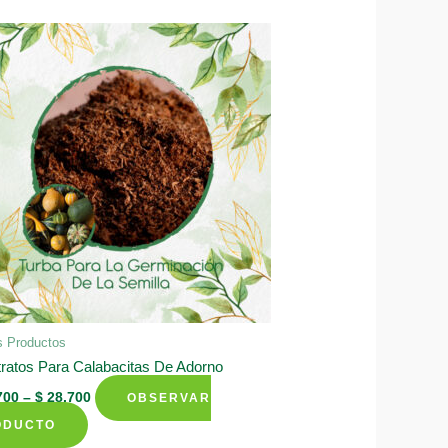
s Productos
ratos Para Calabacitas De Adorno
700
–
$
28.700
OBSERVAR
This
ODUCTO