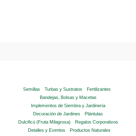
product
has
multiple
variants.
The
options
may
be
chosen
on
the
Semillas
Turbas y Sustratos
Fertilizantes
product
Bandejas, Bolsas y Macetas
page
Implementos de Siembra y Jardinería
Decoración de Jardines
Plántulas
Dulcificú (Fruta Milagrosa)
Regalos Corporativos
Detalles y Eventos
Productos Naturales