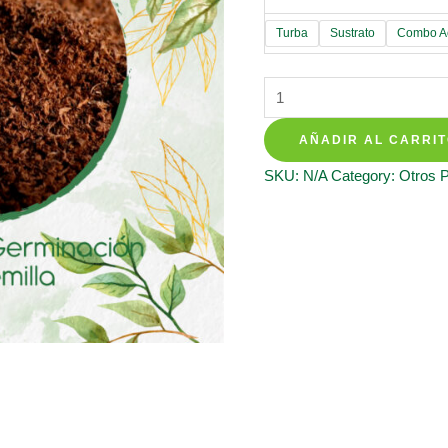
Turba
Sustrato
Combo Ac
Sustratos
Para
AÑADIR AL CARRI
Caracolí
quantity
SKU:
N/A
Category:
Otros 