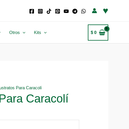
♥
Otros
Kits
$
0
ustratos Para Caracolí
Para Caracolí