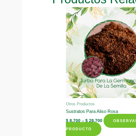
Otros Productos
Sustratos Para Aliso Rosa
$
8.700
–
$
28.700
OBSERVA
This
PRODUCTO