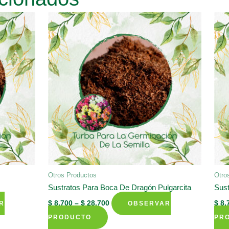
Otros Productos
Otro
Sustratos Para Boca De Dragón Pulgarcita
Sust
$
8.700
–
$
28.700
$
8.
R
OBSERVAR
This
PRODUCTO
PR