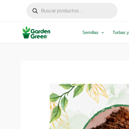
Ir
Búsqueda
de
al
productos
contenido
Semillas
Turbas y