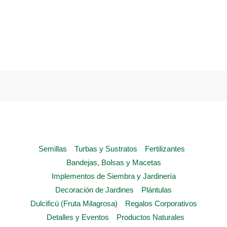
product
has
multiple
variants.
The
options
may
be
chosen
on
the
Semillas
Turbas y Sustratos
Fertilizantes
product
Bandejas, Bolsas y Macetas
page
Implementos de Siembra y Jardinería
Decoración de Jardines
Plántulas
Dulcificú (Fruta Milagrosa)
Regalos Corporativos
Detalles y Eventos
Productos Naturales