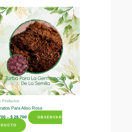
s Productos
ratos Para Aliso Rosa
700
–
$
28.700
OBSERVAR
This
ODUCTO