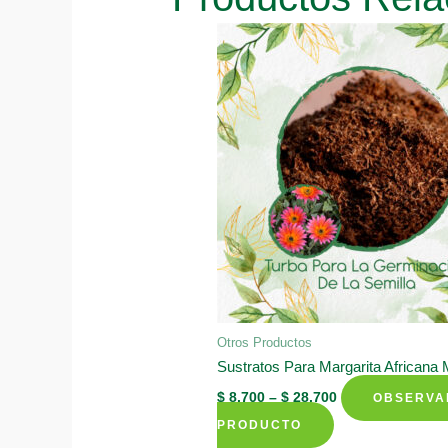
Otros Productos
Sustratos Para Margarita Africana 
$
8.700
–
$
28.700
OBSERVA
This
PRODUCTO