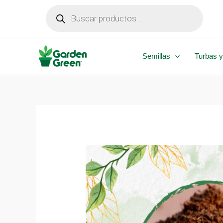
Ir
Búsqueda
de
al
productos
contenido
Semillas
Turbas y