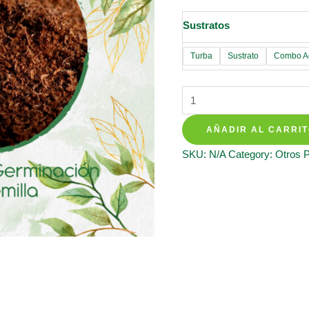
Sustratos
Turba
Sustrato
Combo Ac
Sustratos
Para
AÑADIR AL CARRI
Cebolla
Roja
SKU:
N/A
Category:
Otros 
quantity