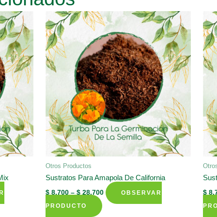
Otros Productos
Otro
Mix
Sustratos Para Amapola De California
Sust
$
8.700
–
$
28.700
$
8.
R
OBSERVAR
This
PRODUCTO
PR